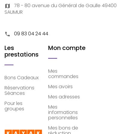
78 - 80 avenue du Général de Gaulle 49400
map
SAUMUR
09 83 04 24 44
phone
Les
Mon compte
prestations
Mes
commandes
Bons Cadeaux
Mes avoirs
Réservations
Séances
Mes adresses
Pour les
Mes
groupes
informations
personnelles
Mes bons de
réduction