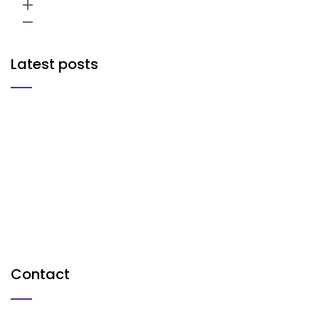
add
remove
Latest posts
Contact